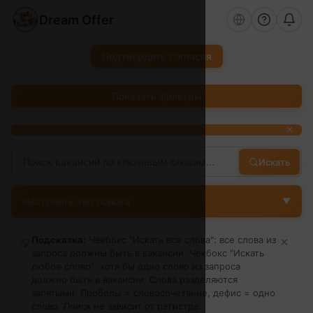
Dream Offer
Подтвердить согласия
Показать фильтры
×
Искать
Настроить тип поиска
▼
Подсказка:
Чекбокс "Искать все слова": все слова из
×
💡
запроса должны быть в вакансии. Чекбокс "Искать
любое слово": хотя бы одно слово из запроса
должно быть в вакансии. Слова разделяются
запятыми. Пробелы = словосочетание, дефис = одно
слово.
Поиск не зависит от регистра.