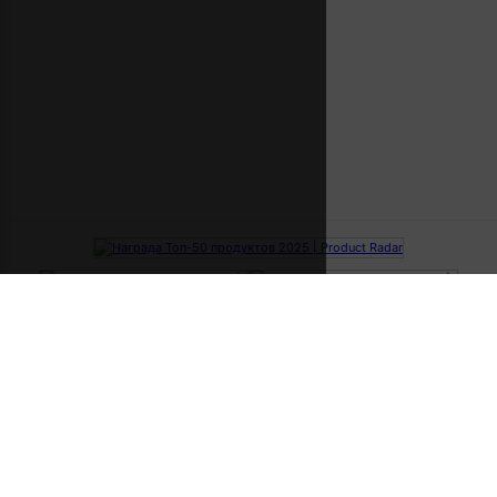
ВАКАНСИИ ПО НОВИЗНЕ
За последнюю неделю
За вчера
За сегодня
ВАКАНСИИ ПО ГРЕЙДУ
Junior
Middle
Senior