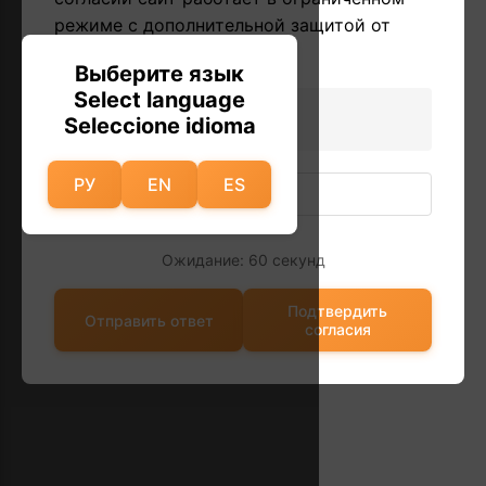
режиме с дополнительной защитой от
автоматических запросов.
Выберите язык
Select language
1 + 1 = ?
Seleccione idioma
РУ
EN
ES
Ожидание: 60 секунд
Подтвердить
Отправить ответ
согласия