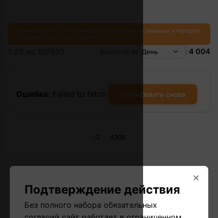
Сервис не несет ответственности за содержание вакансии и передает
сообщение как есть в источнике.
1-25 из 107693
4 004
Вакансий за
День
:
Ошибка:
Failed to fetch
Попробовать снова
...
1
2
4308
×
Подтверждение действия
Без полного набора обязательных
согласий сайт работает в ограниченном