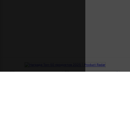
ВАКАНСИИ ПО НОВИЗНЕ
За последнюю неделю
За вчера
За сегодня
ВАКАНСИИ ПО ГРЕЙДУ
Junior
Middle
Senior