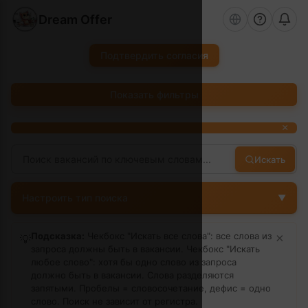
Dream Offer
Подтвердить согласия
Показать фильтры
×
Искать
Настроить тип поиска
▼
Подсказка:
Чекбокс "Искать все слова": все слова из
×
💡
запроса должны быть в вакансии. Чекбокс "Искать
любое слово": хотя бы одно слово из запроса
должно быть в вакансии. Слова разделяются
запятыми. Пробелы = словосочетание, дефис = одно
слово.
Поиск не зависит от регистра.