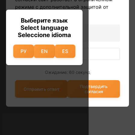
режиме с дополнительной защитой от
автоматических запросов.
Выберите язык
Select language
1 * 2 = ?
Seleccione idioma
РУ
EN
ES
Ожидание: 60 секунд
Подтвердить
Отправить ответ
согласия