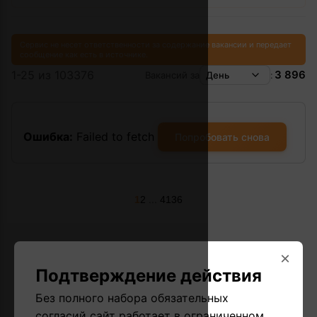
Сервис не несет ответственности за содержание вакансии и передает
сообщение как есть в источнике.
1-25 из 103376
3 896
Вакансий за
День
:
Ошибка:
Failed to fetch
Попробовать снова
...
1
2
4136
×
Подтверждение действия
Без полного набора обязательных
согласий сайт работает в ограниченном