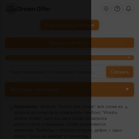
Dream Offer
Подтвердить согласия
Показать фильтры
×
Искать
Настроить тип поиска
▼
Подсказка:
Чекбокс "Искать все слова": все слова из
×
💡
запроса должны быть в вакансии. Чекбокс "Искать
любое слово": хотя бы одно слово из запроса
должно быть в вакансии. Слова разделяются
запятыми. Пробелы = словосочетание, дефис = одно
слово.
Поиск не зависит от регистра.