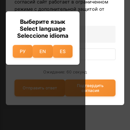
согласий сайт работает в ограниченном
режиме с дополнительной защитой от
автоматических запросов.
Выберите язык
Select language
14 / 2 = ?
Seleccione idioma
РУ
EN
ES
Ожидание: 60 секунд
Подтвердить
Отправить ответ
согласия