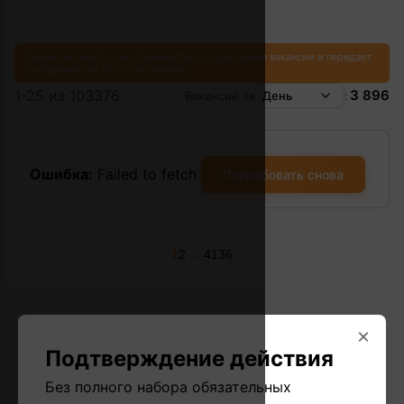
Сервис не несет ответственности за содержание вакансии и передает
сообщение как есть в источнике.
1-25 из 103376
3 896
Вакансий за
День
:
Ошибка:
Failed to fetch
Попробовать снова
...
1
2
4136
×
Подтверждение действия
Без полного набора обязательных