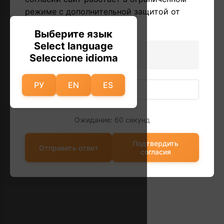
режиме с дополнительной защитой от
автоматических запросов.
Выберите язык
Select language
32 + 4 = ?
Seleccione idioma
РУ
EN
ES
Ожидание: 60 секунд
Подтвердить
Отправить ответ
согласия