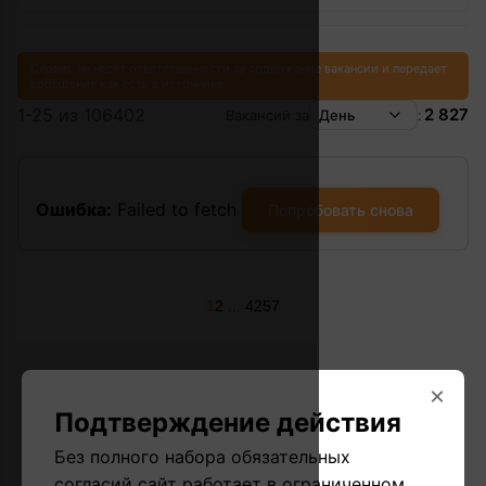
Сервис не несет ответственности за содержание вакансии и передает
сообщение как есть в источнике.
1-25 из 106402
2 827
Вакансий за
День
:
Ошибка:
Failed to fetch
Попробовать снова
...
1
2
4257
×
Подтверждение действия
Без полного набора обязательных
согласий сайт работает в ограниченном