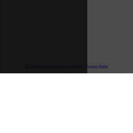
ВАКАНСИИ ПО НОВИЗНЕ
За последнюю неделю
За вчера
За сегодня
ВАКАНСИИ ПО ГРЕЙДУ
Junior
Middle
Senior