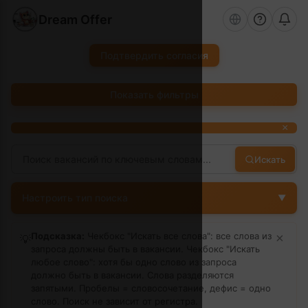
Dream Offer
Подтвердить согласия
Показать фильтры
×
Искать
Настроить тип поиска
▼
Подсказка:
Чекбокс "Искать все слова": все слова из
×
💡
запроса должны быть в вакансии. Чекбокс "Искать
любое слово": хотя бы одно слово из запроса
должно быть в вакансии. Слова разделяются
запятыми. Пробелы = словосочетание, дефис = одно
слово.
Поиск не зависит от регистра.