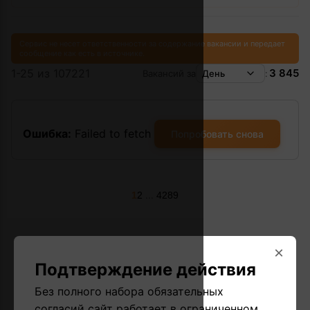
Сервис не несет ответственности за содержание вакансии и передает
сообщение как есть в источнике.
1-25 из 107221
3 845
Вакансий за
День
:
Ошибка:
Failed to fetch
Попробовать снова
...
1
2
4289
×
Подтверждение действия
Без полного набора обязательных
согласий сайт работает в ограниченном