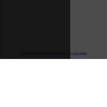
ВАКАНСИИ ПО НОВИЗНЕ
За последнюю неделю
За вчера
За сегодня
ВАКАНСИИ ПО ГРЕЙДУ
Junior
Middle
Senior