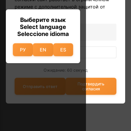
режиме с дополнительной защитой от
автоматических запросов.
Выберите язык
Select language
44 + 32 = ?
Seleccione idioma
РУ
EN
ES
Ожидание: 60 секунд
Подтвердить
Отправить ответ
согласия