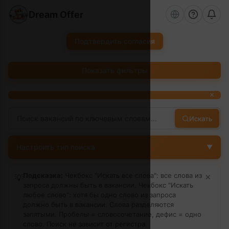
Dream Offer
Подтвердить согласия
Показать фильтры
×
Искать
Настроить тип поиска
▼
Подсказка:
Чекбокс "Искать все слова": все слова из
×
💡
запроса должны быть в вакансии. Чекбокс "Искать
любое слово": хотя бы одно слово из запроса
должно быть в вакансии. Слова разделяются
запятыми. Пробелы = словосочетание, дефис = одно
слово.
Поиск не зависит от регистра.