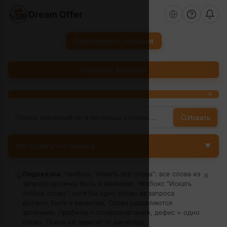
Dream Offer
Подтвердить согласия
Показать фильтры
×
Искать
Настроить тип поиска
▼
Подсказка:
Чекбокс "Искать все слова": все слова из
×
💡
запроса должны быть в вакансии. Чекбокс "Искать
любое слово": хотя бы одно слово из запроса
должно быть в вакансии. Слова разделяются
запятыми. Пробелы = словосочетание, дефис = одно
слово.
Поиск не зависит от регистра.