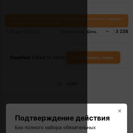
Сервис не несет ответственности за содержание вакансии и передает
сообщение как есть в источнике.
1-25 из 107222
3 238
Вакансий за
День
:
Ошибка:
Failed to fetch
Попробовать снова
...
1
2
4289
×
Подтверждение действия
Без полного набора обязательных