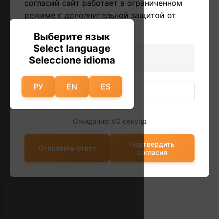
согласий сайт работает в ограниченном
режиме с дополнительной защитой от
автоматических запросов.
Выберите язык
Select language
6 * 7 = ?
Seleccione idioma
РУ
EN
ES
Ожидание: 60 секунд
Подтвердить
Отправить ответ
согласия