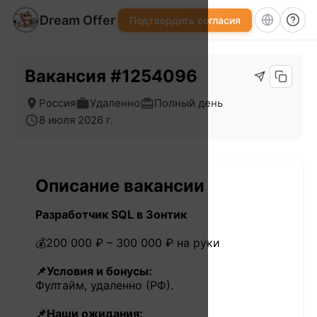
Dream Offer
Подтвердить согласия
Вакансия #1254096
Россия
Удаленно
Полный день
8 июля 2026 г.
Описание вакансии
Разработчик SQL в Зонтик
💰200 000 ₽ – 300 000 ₽ на руки
📌Условия и бонусы:
Фултайм, удаленно (РФ).
📌Наши ожидания: