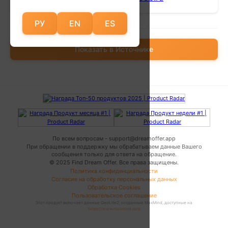
РУ
EN
ES
Показать в Источнике
По всем вопросам - support@dreamoffer.app
При обращении в поддержку мы обрабатываем данные Вашего
сообщения только для ответа на обращение.
© 2025 Find Dream Offer.
Все права защищены.
Политика конфиденциальности
Согласие на обработку персональных данных
Обработка Cookies
Пользовательское соглашение
Этот продукт включает данные GeoLite2, созданные MaxMind, доступные на
https://www.maxmind.com