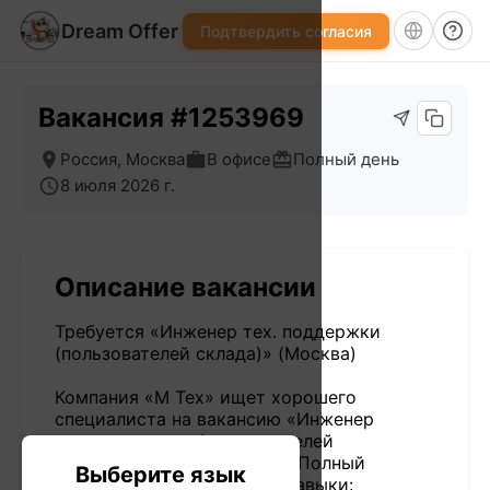
Dream Offer
Подтвердить согласия
Вакансия #1253969
Россия, Москва
В офисе
Полный день
8 июля 2026 г.
Описание вакансии
Требуется «Инженер тех. поддержки
(пользователей склада)» (Москва)
Компания «М Тех» ищет хорошего
специалиста на вакансию «Инженер
тех. поддержки (пользователей
склада)». Москва (Россия). Полный
Выберите язык
рабочий день. Требуемые навыки: