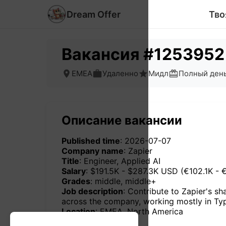
Dream Offer
Тво
Вакансия #1253952
EMEA
Удаленно
Мидл
Полный ден
Описание вакансии
Published time
: 2026-07-07
Company name
: Zapier
Title
: Engineer, Applied AI
Salary
: $191.5K - $287.3K USD (€102.1K - 
Grades
: middle, middle+
Job description
: Contribute to Zapier's s
across the company, working mostly in Ty
Location
: EMEA, North America
Anywhere
: No