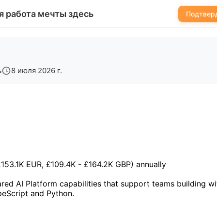
я работа мечты здесь
Подтверд
ь
8 июля 2026 г.
€153.1K EUR, £109.4K - £164.2K GBP) annually
hared AI Platform capabilities that support teams building w
peScript and Python.