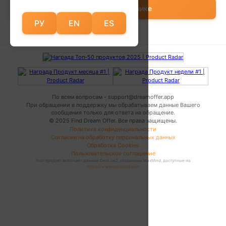
Показать в Источнике
РУ
EN
ES
По всем вопросам - support@dreamoffer.app
При обращении в поддержку мы обрабатываем данные Вашего
сообщения только для ответа на обращение.
© 2025 Find Dream Offer.
Все права защищены.
Политика конфиденциальности
Согласие на обработку персональных данных
Обработка Cookies
Пользовательское соглашение
Этот продукт включает данные GeoLite2, созданные MaxMind, доступные на
https://www.maxmind.com