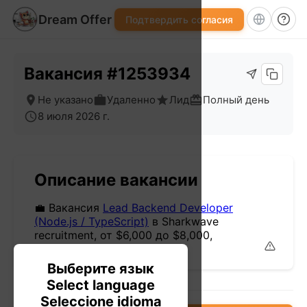
Dream Offer
Подтвердить согласия
Вакансия #1253934
Не указано
Удаленно
Лид
Полный день
8 июля 2026 г.
Описание вакансии
💼 Вакансия
Lead Backend Developer
(Node.js / TypeScript)
в Sharkwave
recruitment, от $6,000 до $8,000,
удаленно, фултайм
Выберите язык
Select language
Seleccione idioma